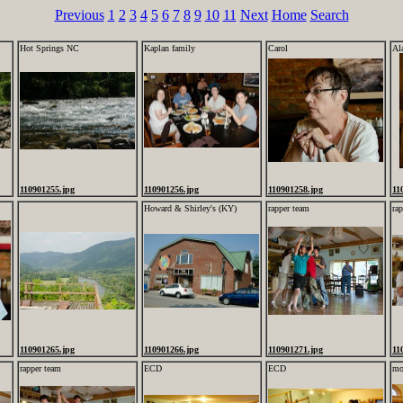
Previous
1
2
3
4
5
6
7
8
9
10
11
Next
Home
Search
Hot Springs NC
Kaplan family
Carol
Al
110901255.jpg
110901256.jpg
110901258.jpg
11
Howard & Shirley's (KY)
rapper team
ra
110901265.jpg
110901266.jpg
110901271.jpg
11
rapper team
ECD
ECD
mo