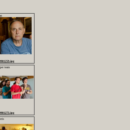
an
0901259.jpg
pper team
0901273.jpg
rris