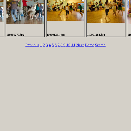
110901277.jpg
110901281.jpg
110901284.jpg
11
Previous
1
2
3
4
5
6
7
8
9
10
11
Next
Home
Search