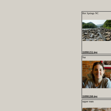
Hot Springs NC
110901252.jpg
Nat
110901260.jpg
rapper team