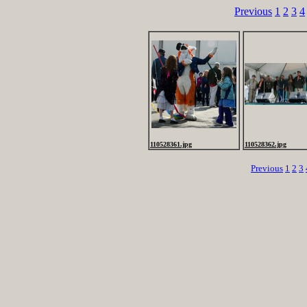
Previous
1
2
3
4
110528361.jpg
110528362.jpg
Previous
1
2
3