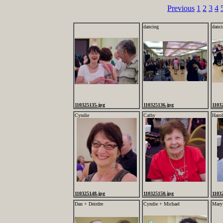
Previous
1
2
3
4
dancing
danc
110325135.jpg
110325136.jpg
1103
Cyndie
Cathy
Haro
110325148.jpg
110325150.jpg
1103
Dan + Deirdre
Cyndie + Michael
Mary