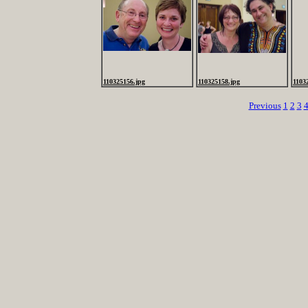
110325156.jpg
110325158.jpg
1103
Previous
1
2
3