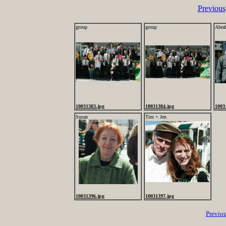
Previous
group
group
Abra
10031383.jpg
10031384.jpg
1003
Susan
Tim + Jen
10031396.jpg
10031397.jpg
Previo