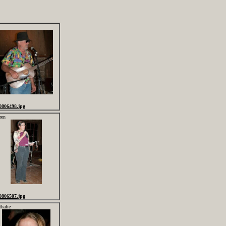
0806498.jpg
ren
0806507.jpg
thalie