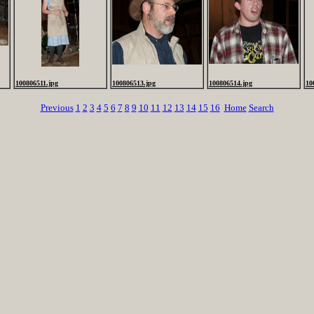
100806511.jpg
100806513.jpg
100806514.jpg
10
Previous
1
2
3
4
5
6
7
8
9
10
11
12
13
14
15
16
Home
Search