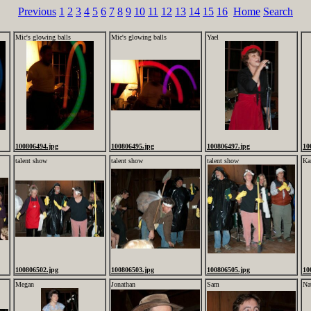
Previous
1
2
3
4
5
6
7
8
9
10
11
12
13
14
15
16
Home
Search
Mic's glowing balls
Mic's glowing balls
Yael
100806494.jpg
100806495.jpg
100806497.jpg
10
talent show
talent show
talent show
Ka
100806502.jpg
100806503.jpg
100806505.jpg
10
Megan
Jonathan
Sam
Na