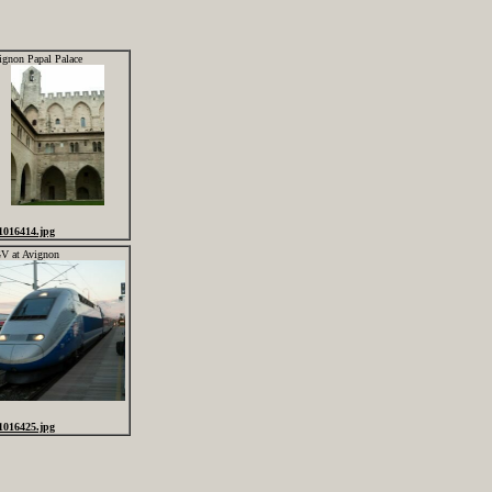
ignon Papal Palace
1016414.jpg
V at Avignon
1016425.jpg