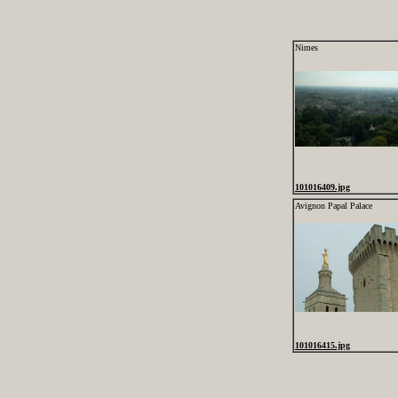
Nimes
101016409.jpg
Avignon Papal Palace
101016415.jpg