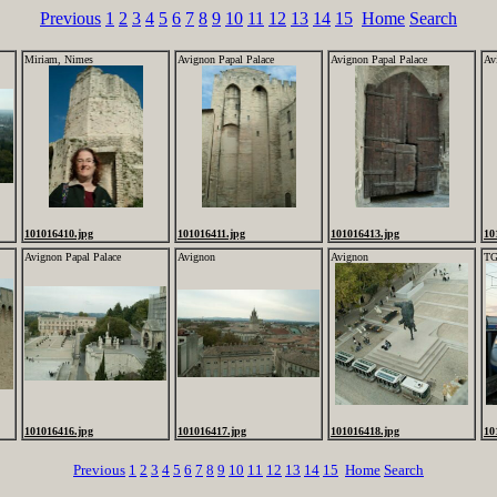
Previous
1
2
3
4
5
6
7
8
9
10
11
12
13
14
15
Home
Search
Miriam, Nimes
Avignon Papal Palace
Avignon Papal Palace
Av
101016410.jpg
101016411.jpg
101016413.jpg
10
Avignon Papal Palace
Avignon
Avignon
TG
101016416.jpg
101016417.jpg
101016418.jpg
10
Previous
1
2
3
4
5
6
7
8
9
10
11
12
13
14
15
Home
Search