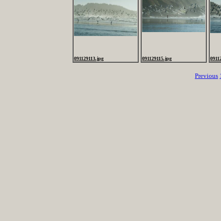
091129113.jpg
091129115.jpg
0911
Previous