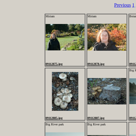
Previous
1
Miriam
Miriam
Botan
09112875.jpg
09112878.jpg
0911
Big R
09112885.jpg
09112887.jpg
0911
Big River park
Big River park