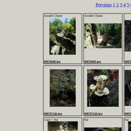
Previous
1
2
3
4
5
Ausable Chasm
Ausable Chasm
09070698.jpg
09070699.jpg
0907
090707146.jpg
090707149.jpg
0907
Carol + Nat
Nat
Nat