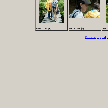
090707157.jpg
090707159.jpg
0907
Previous
1
2
3
4