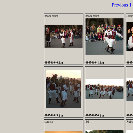
Previous
1
bacca dance
bacca dance
Sian
080501040.jpg
080501041.jpg
0805
080501049.jpg
080501050.jpg
0805
sunrise
Ed
Robi