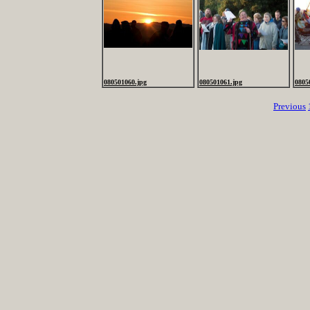
080501060.jpg
080501061.jpg
0805
Previous