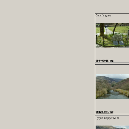
Gelert's grave
080409018.jpg
080409035.jpg
Sygun Copper Mine