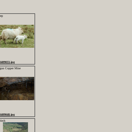
eep
0409033.jpg
gun Copper Mine
0409048.jpg
rlech