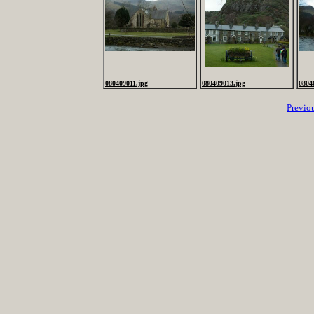
080409011.jpg
080409013.jpg
0804
Previo