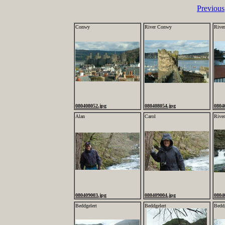
Previous
Conwy
River Conwy
Rive
080408052.jpg
080408054.jpg
0804
Alan
Carol
River
080409003.jpg
080409004.jpg
0804
Beddgelert
Beddgelert
Beddg