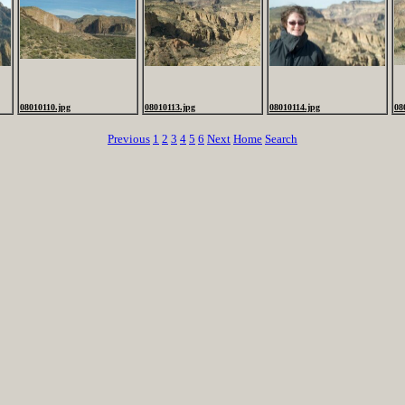
08010110.jpg
08010113.jpg
08010114.jpg
08
Previous
1
2
3
4
5
6
Next
Home
Search