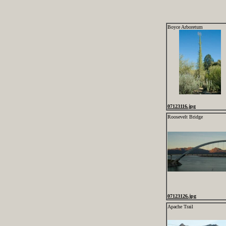
Boyce Arboretum
07123116.jpg
Roosevelt Bridge
07123126.jpg
Apache Trail