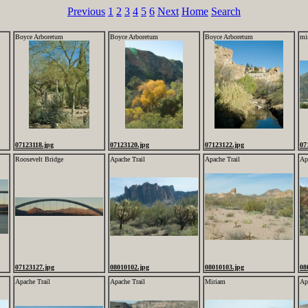
Previous
1
2
3
4
5
6
Next
Home
Search
Boyce Arboretum
Boyce Arboretum
Boyce Arboretum
mi
07123118.jpg
07123120.jpg
07123122.jpg
07
Roosevelt Bridge
Apache Trail
Apache Trail
Ap
07123127.jpg
08010102.jpg
08010103.jpg
08
Apache Trail
Apache Trail
Miriam
Ap