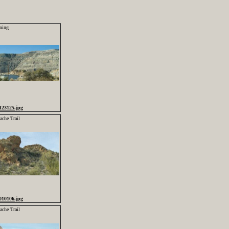
ning
123125.jpg
ache Trail
010106.jpg
ache Trail