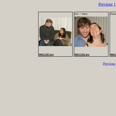
Previous
1
Eric + Daria
Elain
06012183.jpg
06012184.jpg
0601
Previous