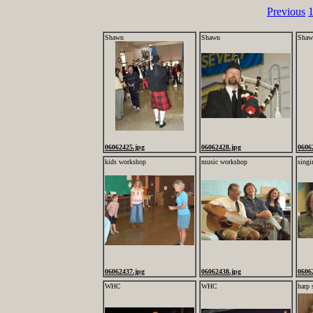
Previous
Shawn
Shawn
Shaw
06062425.jpg
06062428.jpg
0606
kids workshop
music workshop
sing
06062437.jpg
06062438.jpg
0606
WHC
WHC
harp 