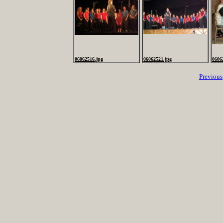
06062516.jpg
06062521.jpg
0606
Previous