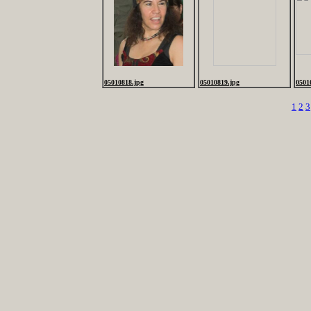
05010818.jpg
05010819.jpg
0501
1
2
3