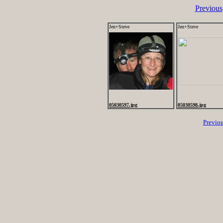
Previous
Jen+Steve
Jen+Steve
05030597.jpg
05030598.jpg
Previo