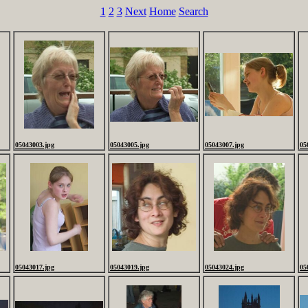
1
2
3
Next
Home
Search
05043003.jpg
05043005.jpg
05043007.jpg
05
05043017.jpg
05043019.jpg
05043024.jpg
05