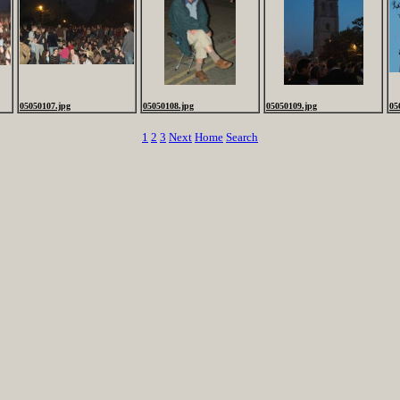
05050107.jpg
05050108.jpg
05050109.jpg
05
1
2
3
Next
Home
Search