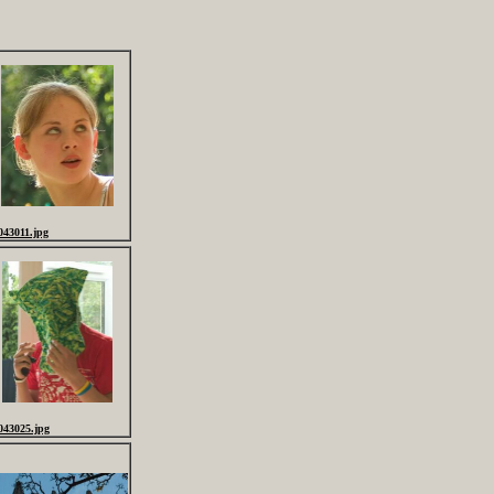
043011.jpg
043025.jpg