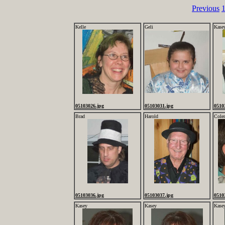
Previous
Kelle
Geli
Kase
05103026.jpg
05103031.jpg
0510
Brad
Harold
Cole
05103036.jpg
05103037.jpg
0510
Kasey
Kasey
Kase