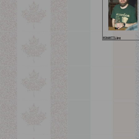
05040773.jpg