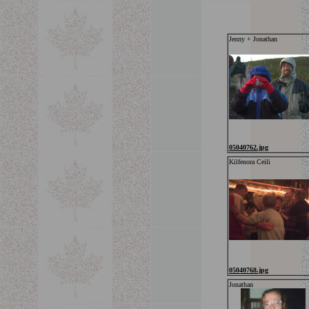
Jenny + Jonathan
05040762.jpg
Kilfenora Ceili
05040768.jpg
Jonathan