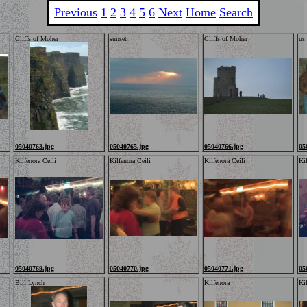
Previous
1
2
3
4
5
6
Next
Home
Search
Cliffs of Moher
sunset
Cliffs of Moher
us 
05040763.jpg
05040765.jpg
05040766.jpg
05
Kilfenora Ceili
Kilfenora Ceili
Kilfenora Ceili
Kil
05040769.jpg
05040770.jpg
05040771.jpg
05
Bill Lynch
Kilfenora
Ki