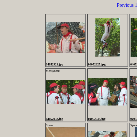
Previous
04052921.jpg
04052925.jpg
0405
Mossyback
04052932.jpg
04052933.jpg
0405
Steve
Spac