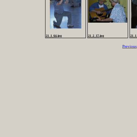
21_1_64.jpg
21_2_17.jpg
21_1
Previous