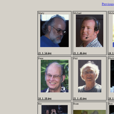
Previous
Marty
Michael
Mich
21_1_54.jpg
21_1_46.jpg
24_1
Peter
Phil
Phyli
24_1_18.jpg
21_1_43.jpg
24_1
Ric
Roan
Roy