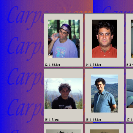
12_1_68.jpg
14_1_54.jpg
9_2_
16_1_5.jpg
18_1_14.jpg
17_1