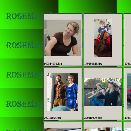
160514036.jpg
170101029.jpg
1701
200111054.jpg
200111070.jpg
2105