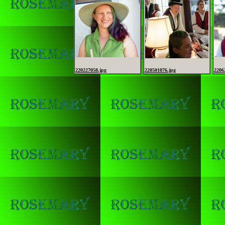
220227058.jpg
220501076.jpg
2206