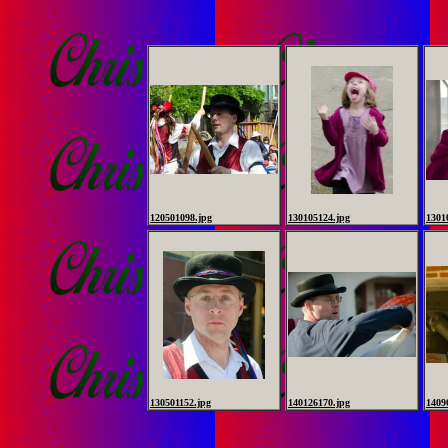
120501098.jpg
130105124.jpg
1301
130501152.jpg
140126170.jpg
1409