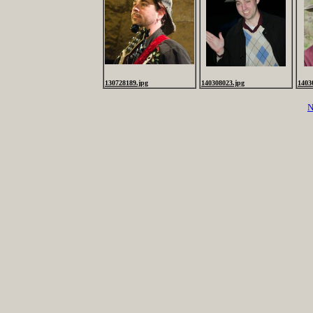
130728189.jpg
140308023.jpg
1403
N