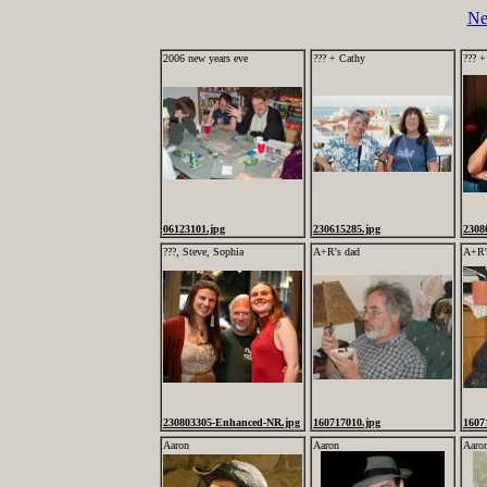
Ne
2006 new years eve
??? + Cathy
??? +
06123101.jpg
230615285.jpg
2308
???, Steve, Sophia
A+R's dad
A+R
230803305-Enhanced-NR.jpg
160717010.jpg
1607
Aaron
Aaron
Aaro