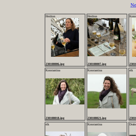
Ne
Heidrun
Heidrun
Konst
230108006.jpg
230108007.jpg
2301
Konstantina
Konstantina
elk
230108018.jpg
230108021.jpg
2301
elk
Konstantina
Drak