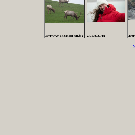
230108029-Enhanced-NR.jpg
230108030.jpg
2301
N