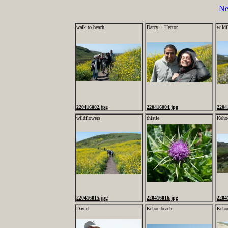
Ne
walk to beach
Darcy + Hector
wildf
220416002.jpg
220416004.jpg
2204
wildflowers
thistle
Keho
220416015.jpg
220416016.jpg
2204
David
Kehoe beach
Keho