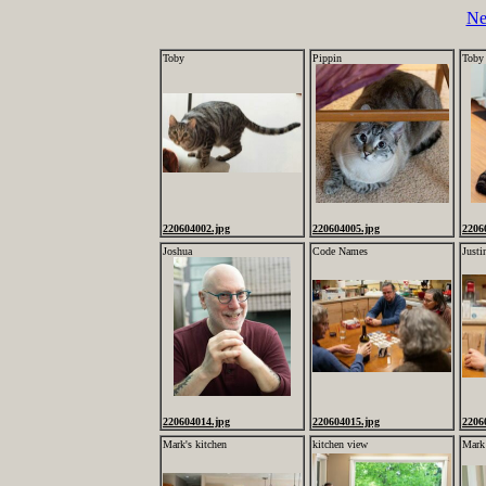
Ne
Toby
Pippin
Toby
220604002.jpg
220604005.jpg
2206
Joshua
Code Names
Justi
220604014.jpg
220604015.jpg
2206
Mark's kitchen
kitchen view
Mark