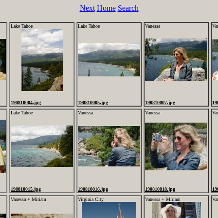
Next
Home
Search
Lake Tahoe
Lake Tahoe
Vanessa
Va
190810004.jpg
190810005.jpg
190810007.jpg
19
Lake Tahoe
Vanessa
Vanessa
Va
190810015.jpg
190810016.jpg
190810018.jpg
19
Vanessa + Miriam
Virginia City
Vanessa + Miriam
Va