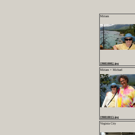
Miriam
190810002.jpg
Miriam + Michael
190810013.jpg
Virginia City