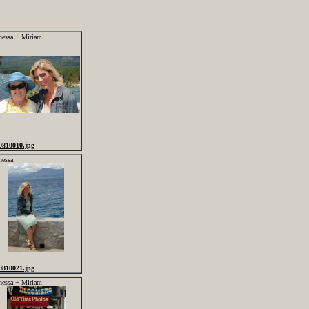
nessa + Miriam
0810010.jpg
nessa
0810021.jpg
nessa + Miriam