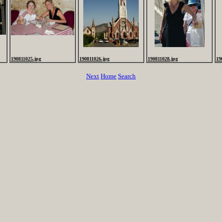
190811025.jpg
190811026.jpg
190811028.jpg
19
Next
Home
Search