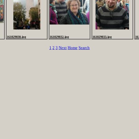
161029030.jpg
161029032.jpg
161029033.jpg
16
1
2
3
Next
Home
Search