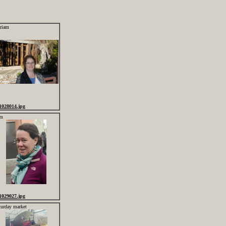
riam
1028014.jpg
m
1029027.jpg
turday market