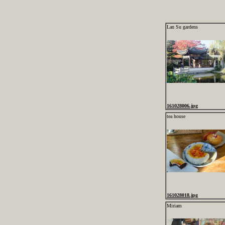
Lan Su gardens
161028006.jpg
tea house
161028018.jpg
Miriam