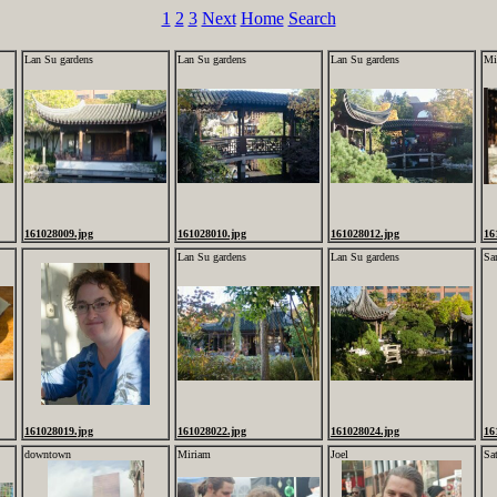
1
2
3
Next
Home
Search
Lan Su gardens
Lan Su gardens
Lan Su gardens
Mi
161028009.jpg
161028010.jpg
161028012.jpg
16
Lan Su gardens
Lan Su gardens
Sa
161028019.jpg
161028022.jpg
161028024.jpg
16
downtown
Miriam
Joel
Sa