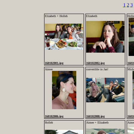
1
2
3
Elizabeth + Holleh
Elizabeth
Holl
160102001.jpg
160102002.jpg
1601
Aimee
convertible in Jan!
Micha
160102006.jpg
160102008.jpg
1601
Holleh
Aimee + Elizabeth
Aime