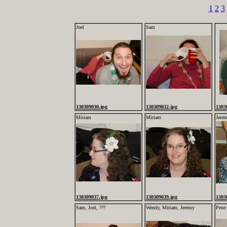
1
2
3
Joel
Sam
130309030.jpg
130309032.jpg
1303
Miriam
Miriam
Jere
130309037.jpg
130309039.jpg
1303
Sam, Joel, ???
Wendy, Miriam, Jeremy
Peter