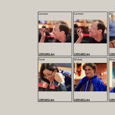
Lawrence
Lawrence
Jill
130914001.jpg
130914002.jpg
1309
Susan
Michael
Mich
130914011.jpg
130914012.jpg
1309