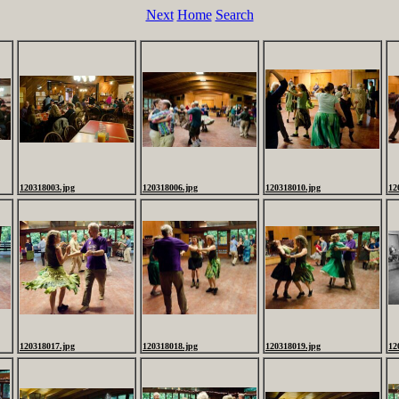
Next
Home
Search
120318003.jpg
120318006.jpg
120318010.jpg
12
120318017.jpg
120318018.jpg
120318019.jpg
12