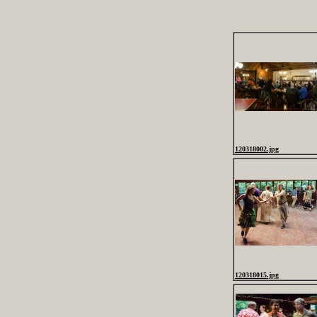
120318002.jpg
120318015.jpg