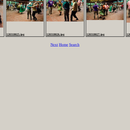
120318025.jpg
120318026.jpg
120318027.jpg
12
Next
Home
Search