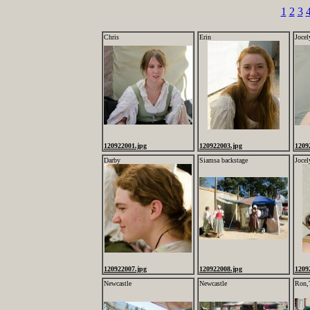
1
2
3
Chris
Erin
Jocel
120922001.jpg
120922003.jpg
1209
Darby
Siamsa backstage
Jocel
120922007.jpg
120922008.jpg
1209
Newcastle
Newcastle
Ron,