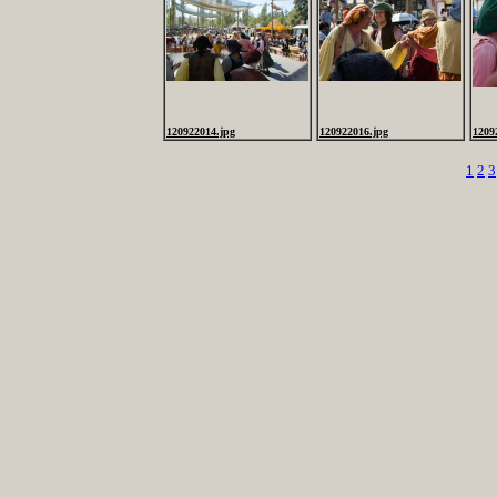
120922014.jpg
120922016.jpg
1209
1
2
3