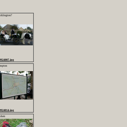
cklington?
0924007.jpg
mpton
0924014.jpg
icken