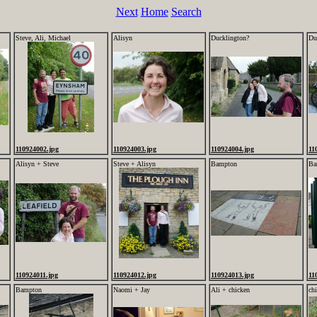
Next
Home
Search
Steve, Ali, Michael
Alisyn
Ducklington?
Du
110924002.jpg
110924003.jpg
110924004.jpg
11
Alisyn + Steve
Steve + Alisyn
Bampton
Ba
110924011.jpg
110924012.jpg
110924013.jpg
11
Bampton
Naomi + Jay
Ali + chicken
ch