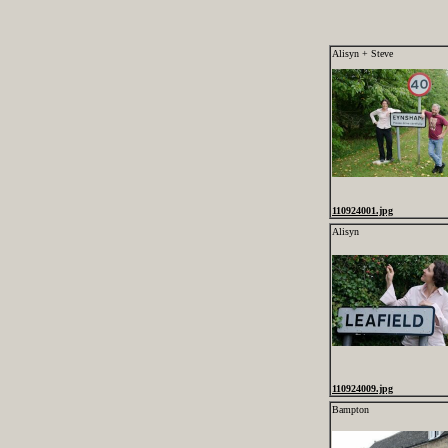
Alisyn + Steve
110924001.jpg
Alisyn
110924009.jpg
Bampton