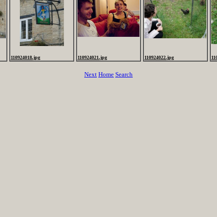
110924018.jpg
110924021.jpg
110924022.jpg
11
Next
Home
Search