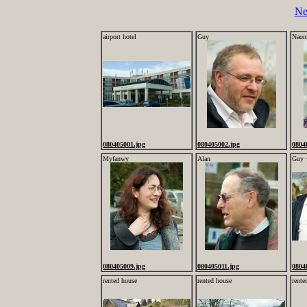
Ne
airport hotel
Guy
Naom
080405001.jpg
080405002.jpg
0804
Myfanwy
Alan
Guy 
080405009.jpg
080405011.jpg
0804
rented house
rented house
rente