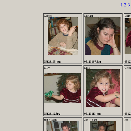
1
2
3
Gabriel
Miriam
Lilly
05123105.jpg
05123107.jpg
0512
Lilly
Lilly
Crick
05123112.jpg
05123113.jpg
0512
Jon + Sam
Jon + Sam
Jen