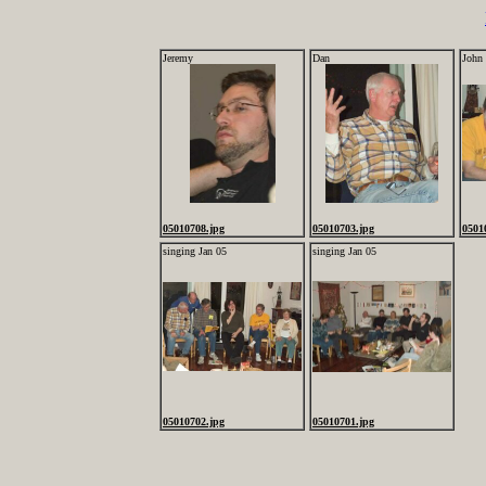
Jeremy
Dan
John
05010708.jpg
05010703.jpg
0501
singing Jan 05
singing Jan 05
05010702.jpg
05010701.jpg