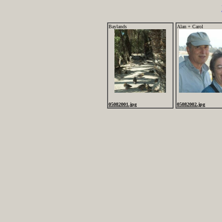
Baylands
Alan + Carol
05082001.jpg
05082002.jpg