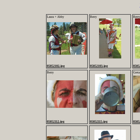
Laura + Abby
Berry
Berry
05052102.jpg
05052103.jpg
0505
Berry
Greta
05052112.jpg
05052115.jpg
0505