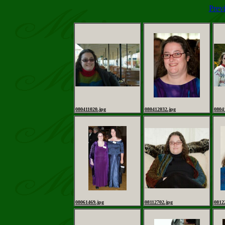
Prev
080411020.jpg
080412032.jpg
0804
08061469.jpg
08112702.jpg
0812