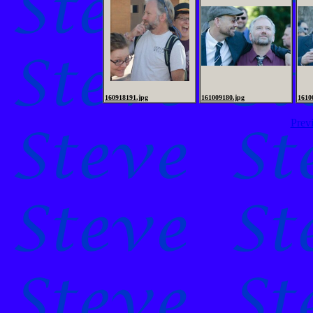
160918191.jpg
161009180.jpg
1610
Prev