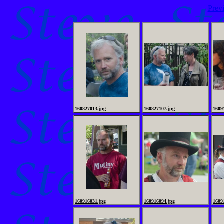
Prev
160827013.jpg
160827107.jpg
1609
160916031.jpg
160916094.jpg
1609