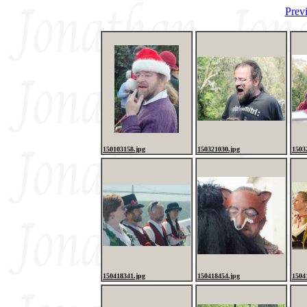
Prev
150103158.jpg
150321030.jpg
1503
150418341.jpg
150418454.jpg
1504