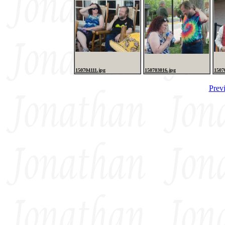
150704111.jpg
150703016.jpg
1507
Prev