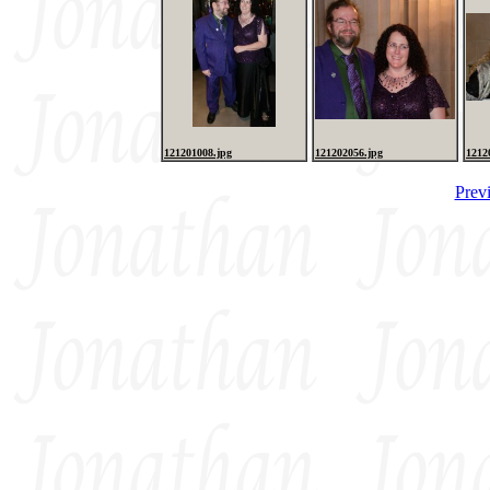
121201008.jpg
121202056.jpg
1212
Prev