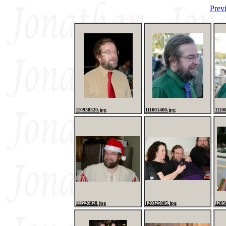
Prev
110930320.jpg
111001400.jpg
1110
111226028.jpg
120325005.jpg
1205