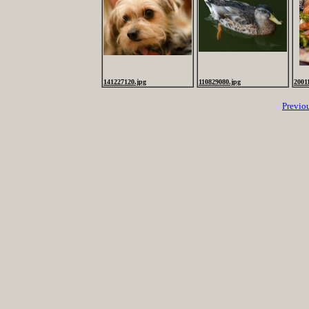
141227120.jpg
110829080.jpg
2001
Previo