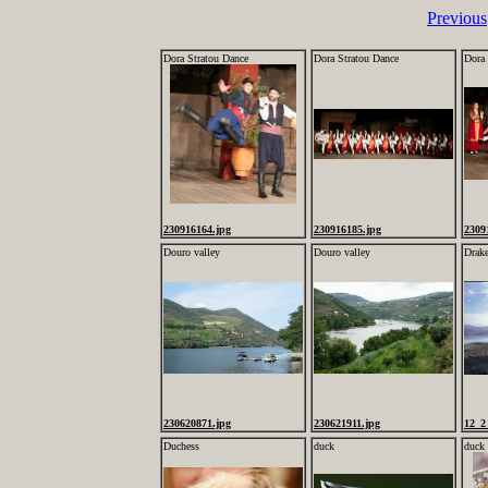
Previous
Dora Stratou Dance
Dora Stratou Dance
Dora 
230916164.jpg
230916185.jpg
2309
Douro valley
Douro valley
Drake
230620871.jpg
230621911.jpg
12_2
Duchess
duck
duck