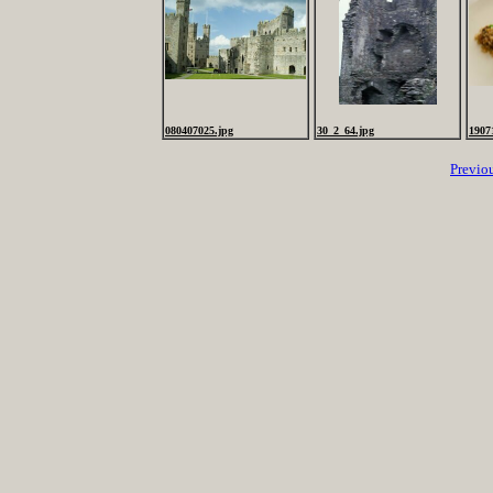
080407025.jpg
30_2_64.jpg
1907
Previo