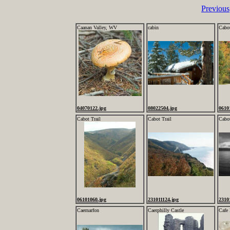
Previous
Caanan Valley, WV
cabin
Cabot
04070122.jpg
08022504.jpg
0610
Cabot Trail
Cabot Trail
Cabot
06101060.jpg
231011124.jpg
2310
Caernarfon
Caerphilly Castle
Cafe 