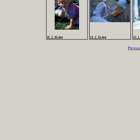
11_2_45.jpg
13_2_35.jpg
15_1
Previo