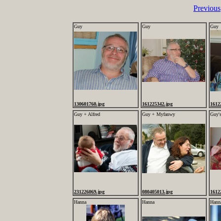
Previous
Guy
Guy
Guy
130601760.jpg
161225342.jpg
1612
Guy + Alfred
Guy + Myfanwy
Guy'
231226069.jpg
080405013.jpg
1612
Hanna
Hanna
Hann