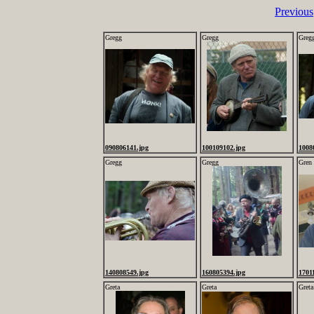
Previous
Gregg
Gregg
Greg
090806141.jpg
100109102.jpg
1008
Gregg
Gregg
Gren
140808549.jpg
160805394.jpg
1701
Greta
Greta
Greta