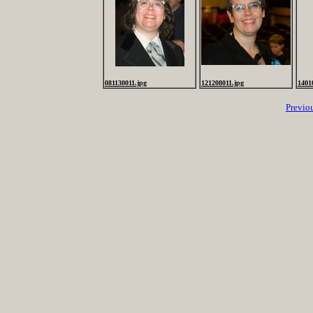
081130011.jpg
121208011.jpg
1401
Previo