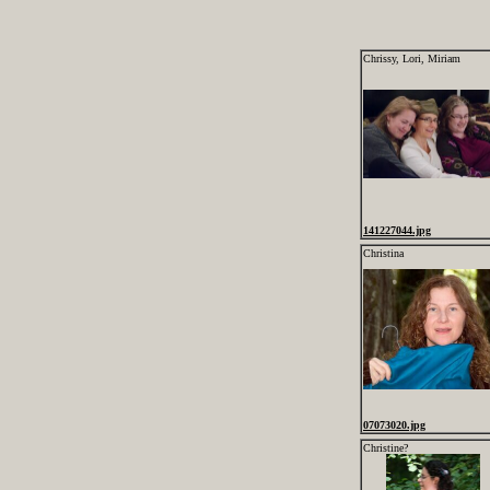
Chrissy, Lori, Miriam
141227044.jpg
Christina
07073020.jpg
Christine?