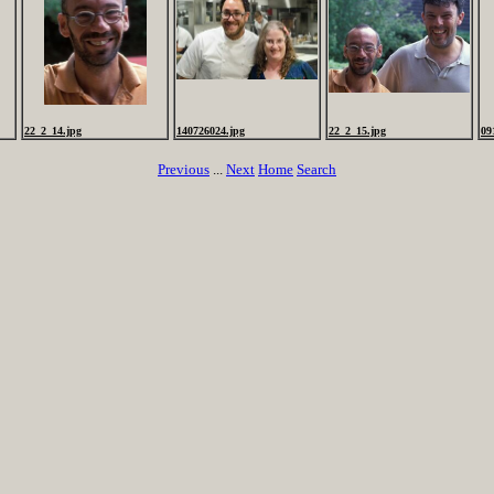
22_2_14.jpg
140726024.jpg
22_2_15.jpg
09
Previous
...
Next
Home
Search