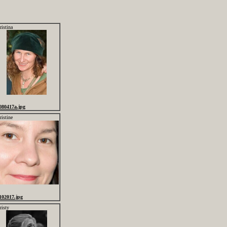
ristina
080417a.jpg
ristine
102017.jpg
risty