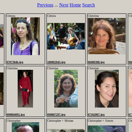
Previous
...
Next
Home
Search
Christa
Christa
Christina
Ch
07073046.jpg
180802043.jpg
06080308.jpg
06
Christina
Christina
Christine
Ch
090804092.jpg
090807297.jpg
07102007.jpg
07
Christopher
Christopher + Miriam
Christopher + Simon
Ch